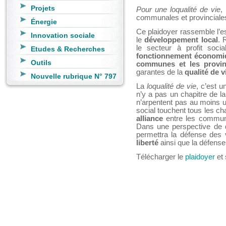
Projets
Pour une loqualité de vie
,
communales et provinciales
Énergie
Ce plaidoyer rassemble l’e
Innovation sociale
le
développement local
. 
le secteur à profit soci
Etudes & Recherches
fonctionnement économiq
Outils
communes et les provi
garantes de la
qualité de v
Nouvelle rubrique N° 797
La
loqualité de vie
, c’est 
n’y a pas un chapitre de l
n’arpentent pas au moins u
social touchent tous les cha
alliance
entre les commune
Dans une perspective de d
permettra la défense des 
liberté
ainsi que la défens
Télécharger le
plaidoyer
et