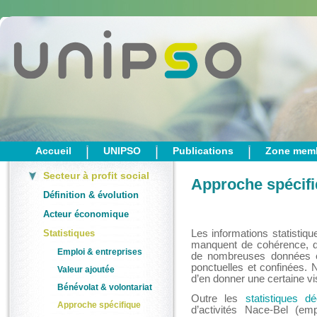
Accueil
UNIPSO
Publications
Zone mem
Secteur à profit social
Approche spécif
Définition & évolution
Acteur économique
Statistiques
Les informations statistiqu
manquent de cohérence, de
Emploi & entreprises
de nombreuses données ex
ponctuelles et confinées.
Valeur ajoutée
d’en donner une certaine visi
Bénévolat & volontariat
Outre les
statistiques d
Approche spécifique
d’activités Nace-Bel (emp