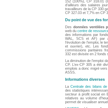
152 (100%), CP 318.01 (
d’ailleurs des salaires jo
travailleurs de la CP 330 g
CP 327.03 et 7,7% en CP 3
Du point de vue des fo
Des
données ventilées 
web du
centre de ressour
des informations par fo
WAL, SCS et AF) par ar
l’évolution de l’emploi, le t
et ouvrier), etc. Les fo
commissions paritaires fr
332 est divisée en 2 fonds
La diminution de l’emploi d
CP. L’ex-CP 305 a été divi
emplois a donc migré vers 
ASSS.
Informations diverses
La
Centrale des bilans de
des statistiques intéressa
secteur à profit social e
relatives au volume d’he
permet de visualiser annuel