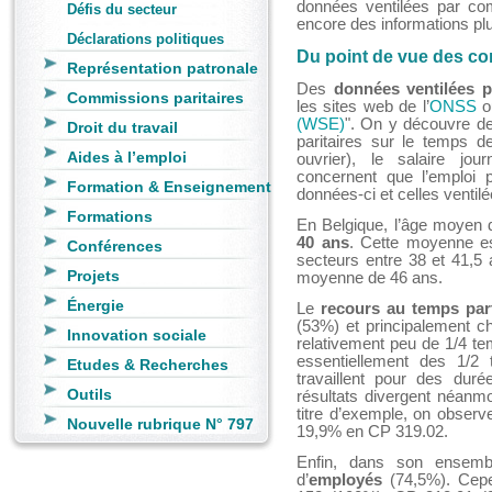
données ventilées par com
Défis du secteur
encore des informations plu
Déclarations politiques
Du point de vue des co
Représentation patronale
Des
données ventilées p
Commissions paritaires
les sites web de l’
ONSS
ou
(WSE)
". On y découvre de
Droit du travail
paritaires sur le temps de
Aides à l’emploi
ouvrier), le salaire jou
concernent que l’emploi p
Formation & Enseignement
données-ci et celles ventil
Formations
En Belgique, l’âge moyen de
40 ans
. Cette moyenne es
Conférences
secteurs entre 38 et 41,5 
Projets
moyenne de 46 ans.
Énergie
Le
recours au temps part
(53%) et principalement c
Innovation sociale
relativement peu de 1/4 t
essentiellement des 1/2
Etudes & Recherches
travaillent pour des du
Outils
résultats divergent néanm
titre d’exemple, on obser
Nouvelle rubrique N° 797
19,9% en CP 319.02.
Enfin, dans son ensembl
d’
employés
(74,5%). Cepe