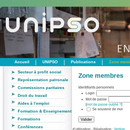
Accueil
UNIPSO
Publications
Zone mem
Secteur à profit social
Zone membres
Représentation patronale
Commissions paritaires
Identifiants personnels
Login :
Droit du travail
Mot de passe :
Aides à l’emploi
[
mot de passe oublié ?
]
Se souvenir de moi
Formation & Enseignement
Formations
Conférences
d’utilisation
- Réalisation :
Vertige