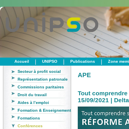
Accueil
UNIPSO
Publications
Zone mem
Secteur à profit social
APE
Représentation patronale
Commissions paritaires
Tout comprendre 
Droit du travail
15/09/2021 | Delt
Aides à l’emploi
Formation & Enseignement
Formations
Conférences