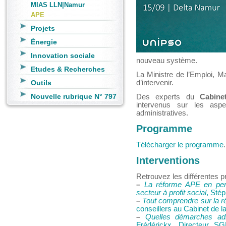
MIAS LLN|Namur
APE
Projets
Énergie
Innovation sociale
nouveau système.
Etudes & Recherches
La Ministre de l’Emploi,
Outils
d’intervenir.
Nouvelle rubrique N° 797
Des experts du
Cabine
intervenus sur les aspe
administratives.
Programme
Télécharger le programme
.
Interventions
Retrouvez les différentes p
–
La réforme APE en pers
secteur à profit social
, Sté
–
Tout comprendre sur la 
conseillers au Cabinet de l
–
Quelles démarches adm
Frédérickx, Directeur SG