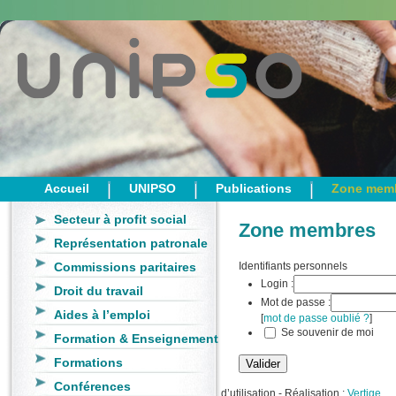
Accueil
UNIPSO
Publications
Zone mem
Secteur à profit social
Zone membres
Représentation patronale
Commissions paritaires
Identifiants personnels
Login :
Droit du travail
Mot de passe :
Aides à l’emploi
[
mot de passe oublié ?
]
Se souvenir de moi
Formation & Enseignement
Formations
Conférences
d’utilisation
- Réalisation :
Vertige