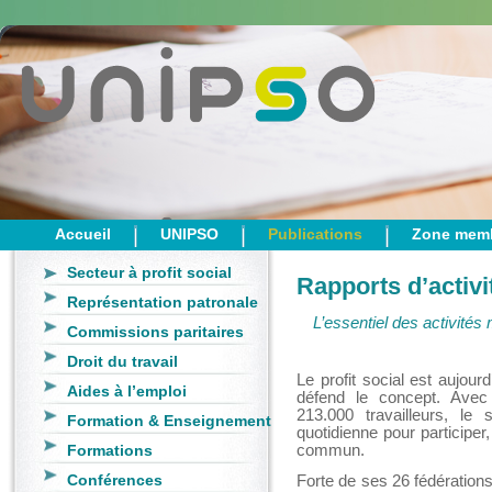
Accueil
UNIPSO
Publications
Zone mem
Secteur à profit social
Rapports d’activi
Représentation patronale
L’essentiel des activité
Commissions paritaires
Droit du travail
Le profit social est aujour
Aides à l’emploi
défend le concept. Avec
213.000 travailleurs, le
Formation & Enseignement
quotidienne pour participe
Formations
commun.
Conférences
Forte de ses 26 fédérations