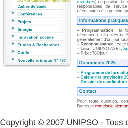
GO For Cadres intermédiaires
membres
) en position de 
responsables de service
Cadres de Santé
nécessaires à la gestion op
Conférences
Informations pratique
Projets
Énergie
–
Programmation
: la fo
découpée en 4 unités de 5 
Innovation sociale
généralement d’un jour tous
–
Reconnaissance
: cette 
Etudes & Recherches
–
Lieu
: UNIPSO ASBL,
Sq
Outils
–
Prix
: 78€/jour
Nouvelle rubrique N° 797
Documents 2026
–
Programme de formatio
–
Calendrier provisoire 2
–
Dossier de candidature
Contact
Pour toute question, co
l’adresse
melodie.siemo
Copyright © 2007 UNIPSO - Tous dr