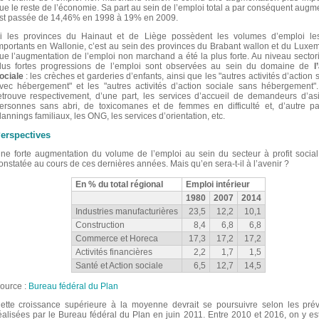
ue le reste de l’économie. Sa part au sein de l’emploi total a par conséquent augm
st passée de 14,46% en 1998 à 19% en 2009.
i les provinces du Hainaut et de Liège possèdent les volumes d’emploi le
mportants en Wallonie, c’est au sein des provinces du Brabant wallon et du Luxe
ue l’augmentation de l’emploi non marchand a été la plus forte. Au niveau sectori
lus fortes progressions de l’emploi sont observées au sein du domaine de
l
ociale
: les crèches et garderies d’enfants, ainsi que les "autres activités d’action 
vec hébergement" et les "autres activités d’action sociale sans hébergement"
etrouve respectivement, d’une part, les services d’accueil de demandeurs d’asi
ersonnes sans abri, de toxicomanes et de femmes en difficulté et, d’autre par
lannings familiaux, les ONG, les services d’orientation, etc.
erspectives
ne forte augmentation du volume de l’emploi au sein du secteur à profit social
onstatée au cours de ces dernières années. Mais qu’en sera-t-il à l’avenir ?
En % du total régional
Emploi intérieur
1980
2007
2014
Industries manufacturières
23,5
12,2
10,1
Construction
8,4
6,8
6,8
Commerce et Horeca
17,3
17,2
17,2
Activités financières
2,2
1,7
1,5
Santé et Action sociale
6,5
12,7
14,5
ource :
Bureau fédéral du Plan
ette croissance supérieure à la moyenne devrait se poursuivre selon les prév
éalisées par le Bureau fédéral du Plan en juin 2011. Entre 2010 et 2016, on y es