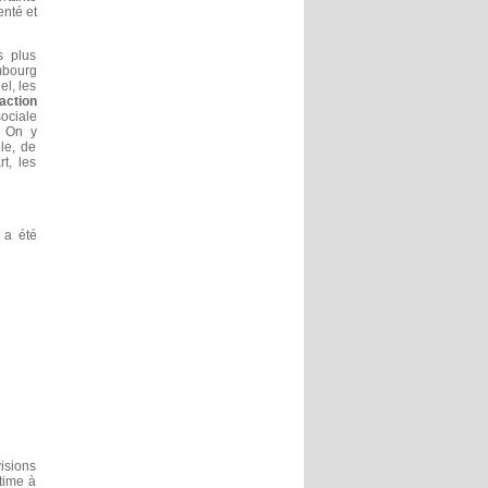
enté et
s plus
mbourg
el, les
’action
sociale
. On y
le, de
t, les
 a été
isions
time à