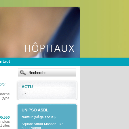
ntact
ploi
ACTU
–
*
 marché
 (type
UNIPSO ASBL
Namur (siège social)
95.550
mplois
Square Arthur Masson, 1/7
tivités
5000 Namur