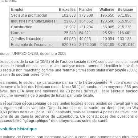
inancières.
Emploi
Bruxelles
Flandre
Wallonie
Belgique
Secteur à profit social
102.838
373.508
195.550
671.896
Industries manufacturières
22.800
364.652
128.506
515.958
Construction
18.987
131.284
65.005
215.276
Horeca
25.949
64.921
25.591
116.461
Activités financières
64.059
49.025
20.054
133.138
Ensemble de l’économie
620.875
2.146.956
993.185
3.761.016
ource : UNIPSO-ONSS, décembre 2009
es secteurs de la
santé
(35%) et de l’
action sociale
(53%) comptabilisent la majori
ostes de travail dans le secteur. Une analyse macro amène à identifier le travaille
u secteur non marchand comme une
femme
(75%) sous statut d’
employée
(60%) 
u sein du
secteur privé
(64%).
éanmoins, le secteur se caractérise par sa forte
hétérogénéité
. À titre d’exempl
écouvre à la fois des
hôpitaux
(code Nace 86.1) dénombrant en moyenne 366 pos
ravail, des
ETA
avec une moyenne de 73 postes de travail, et le
secteur sociocu
vec une moyenne de 6 postes de travail par unité locale.
La
répartition géographique
de ces unités locales et des postes de travail qui y so
st également très variable. Dans la branche de la santé, on dénombre, en Wal
9,63 postes de travail pour 1.000 habitants, mais seulement 4 postes de travail par
oins de un dans la province de Luxembourg. Ce constat pose des questions q
’accessibilité "géographique" des citoyens aux soins de santé
.
volution historique
e volume de l’emploi non marchand wallon a connu une augmentation plus impo