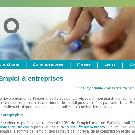
lications
Zone membres
Presse
Liens
Co
Emploi & entreprises
Une importante croissance de l’em
e développement et l’importance du secteur à profit social (non marchand) sur le
e l’emploi est présenté sous forme de statistiques ventilées par code Nace-Bel
’activités) et intégrant une triple temporalité : aujourd’hui, hier et demain.
hotographie
e secteur à profit social représente
19% de l’emploi total en Wallonie
, soit
1
ostes de travail
répartis au sein de
9.115 établissements
. Ce volume d’e
épasse la somme de l’emploi des secteurs de l’horeca, de la construction et des ac