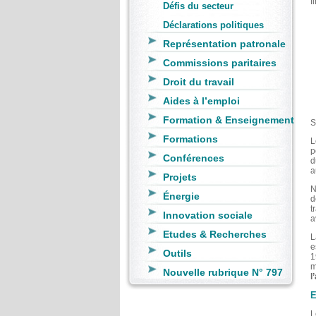
f
Défis du secteur
Déclarations politiques
Représentation patronale
Commissions paritaires
Droit du travail
Aides à l’emploi
Formation & Enseignement
S
Formations
L
p
Conférences
d
a
Projets
N
Énergie
d
t
Innovation sociale
a
Etudes & Recherches
e
Outils
1
m
Nouvelle rubrique N° 797
l
E
L