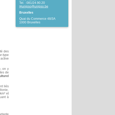
Tel. : 081/24.90.20
unipso@unipso.be
Bruxelles
Quai du Commerce 48/3A
1000 Bruxelles
té des
ur-type
active
e, on y
tes de
lturel
nt liés
lonie,
 km² et
uant à
rtante