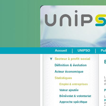
Accueil
UNIPSO
Pub
Secteur à profit social
Définition & évolution
Acteur économique
L
Statistiques
d
d
Emploi & entreprises
Valeur ajoutée
P
Bénévolat & volontariat
L
p
Approche spécifique
d