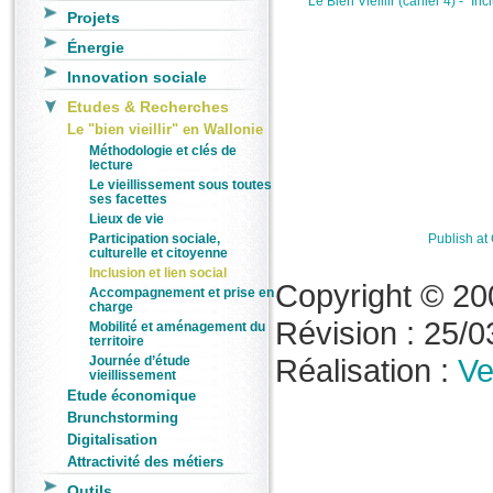
Le Bien Vieillir (cahier 4) - "Incl
Projets
Énergie
Innovation sociale
Etudes & Recherches
Le "bien vieillir" en Wallonie
Méthodologie et clés de
lecture
Le vieillissement sous toutes
ses facettes
Lieux de vie
Participation sociale,
Publish a
culturelle et citoyenne
Inclusion et lien social
Copyright © 20
Accompagnement et prise en
charge
Révision : 25/03
Mobilité et aménagement du
territoire
Réalisation :
Ve
Journée d’étude
vieillissement
Etude économique
Brunchstorming
Digitalisation
Attractivité des métiers
Outils