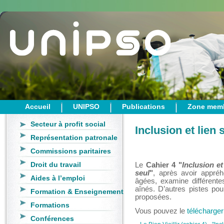
Accueil
UNIPSO
Publications
Zone mem
Secteur à profit social
Inclusion et lien 
Représentation patronale
Commissions paritaires
Droit du travail
Le
Cahier 4 "
Inclusion et 
seul
"
, après avoir appréh
Aides à l’emploi
âgées, examine différentes
aînés. D’autres pistes po
Formation & Enseignement
proposées.
Formations
Vous pouvez le
télécharger
Conférences