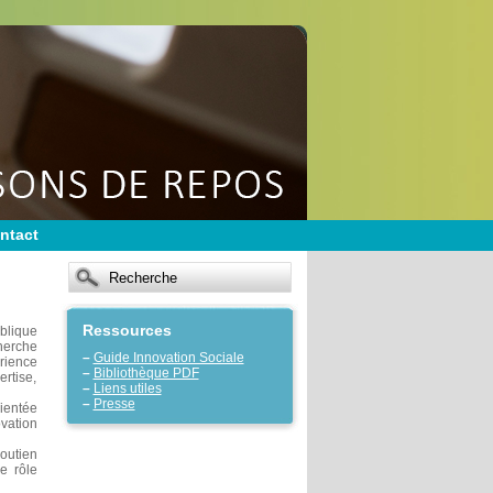
ntact
Ressources
blique
cherche
–
Guide Innovation Sociale
érience
–
Bibliothèque PDF
ertise,
–
Liens utiles
–
Presse
ientée
vation
soutien
e rôle