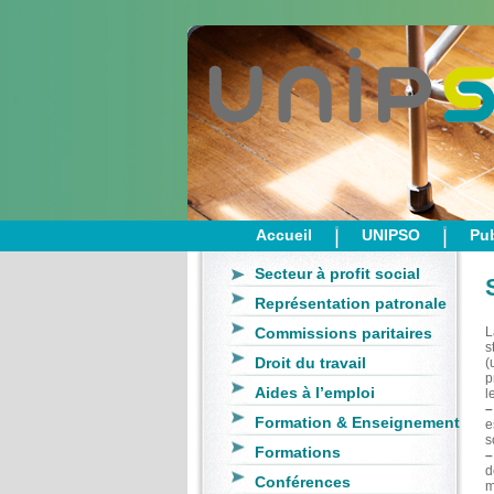
Accueil
UNIPSO
Pub
Secteur à profit social
Représentation patronale
Commissions paritaires
L
s
Droit du travail
(
p
Aides à l’emploi
l
–
Formation & Enseignement
e
s
Formations
–
d
Conférences
m