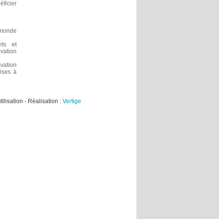
ficier
 monde
e
nts et
vation
vation
ises à
ilisation
- Réalisation :
Vertige