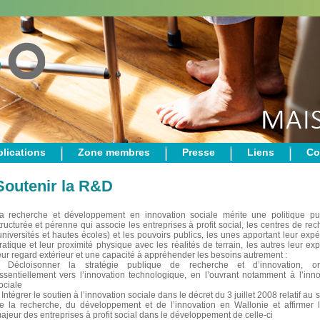
lications
Zone membres
Presse
Liens
Co
Soutenir la R&D
a recherche et développement en innovation sociale mérite une politique pu
tructurée et pérenne qui associe les entreprises à profit social, les centres de re
universités et hautes écoles) et les pouvoirs publics, les unes apportant leur exp
ratique et leur proximité physique avec les réalités de terrain, les autres leur exp
eur regard extérieur et une capacité à appréhender les besoins autrement :
Décloisonner la stratégie publique de recherche et d’innovation, or
ssentiellement vers l’innovation technologique, en l’ouvrant notamment à l’inno
ociale
Intégrer le soutien à l’innovation sociale dans le décret du 3 juillet 2008 relatif au 
e la recherche, du développement et de l’innovation en Wallonie et affirmer l
ajeur des entreprises à profit social dans le développement de celle-ci