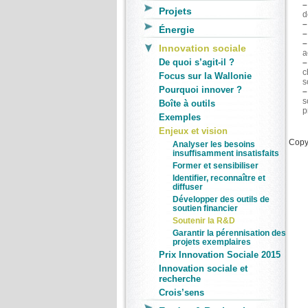
–
Projets
d
–
Énergie
–
–
Innovation sociale
a
De quoi s’agit-il ?
–
c
Focus sur la Wallonie
s
Pourquoi innover ?
–
s
Boîte à outils
p
Exemples
Enjeux et vision
Copyr
Analyser les besoins
insuffisamment insatisfaits
Former et sensibiliser
Identifier, reconnaître et
diffuser
Développer des outils de
soutien financier
Soutenir la R&D
Garantir la pérennisation des
projets exemplaires
Prix Innovation Sociale 2015
Innovation sociale et
recherche
Crois’sens