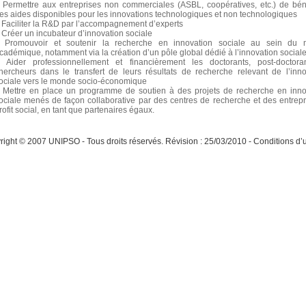
Permettre aux entreprises non commerciales (ASBL, coopératives, etc.) de béné
es aides disponibles pour les innovations technologiques et non technologiques
Faciliter la R&D par l’accompagnement d’experts
Créer un incubateur d’innovation sociale
Promouvoir et soutenir la recherche en innovation sociale au sein du
cadémique, notamment via la création d’un pôle global dédié à l’innovation social
Aider professionnellement et financièrement les doctorants, post-doctora
hercheurs dans le transfert de leurs résultats de recherche relevant de l’inno
ociale vers le monde socio-économique
Mettre en place un programme de soutien à des projets de recherche en inno
ociale menés de façon collaborative par des centres de recherche et des entrepr
rofit social, en tant que partenaires égaux.
ight © 2007 UNIPSO - Tous droits réservés. Révision : 25/03/2010 - Conditions d’ut