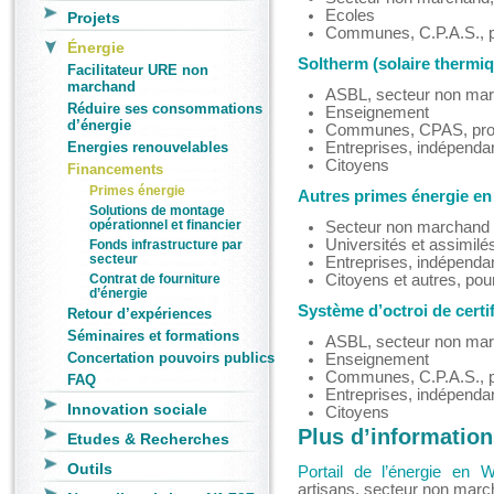
Ecoles
Projets
Communes, C.P.A.S., 
Énergie
Soltherm (solaire thermi
Facilitateur URE non
marchand
ASBL, secteur non mar
Réduire ses consommations
Enseignement
d’énergie
Communes, CPAS, pro
Energies renouvelables
Entreprises, indépendan
Citoyens
Financements
Primes énergie
Autres primes énergie en
Solutions de montage
opérationnel et financier
Secteur non marchand 
Universités et assimilé
Fonds infrastructure par
secteur
Entreprises, indépendan
Contrat de fourniture
Citoyens et autres, pou
d’énergie
Système d’octroi de certif
Retour d’expériences
Séminaires et formations
ASBL, secteur non ma
Concertation pouvoirs publics
Enseignement
Communes, C.P.A.S., 
FAQ
Entreprises, indépendan
Innovation sociale
Citoyens
Plus d’information
Etudes & Recherches
Outils
Portail de l’énergie en W
artisans, secteur non mar