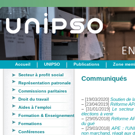
Accueil
UNIPSO
Publications
Zone mem
Secteur à profit social
Communiqués
Représentation patronale
Commissions paritaires
Droit du travail
–
[19/03/2020]
Soutien de l
–
[23/04/2019]
Réforme APE 
Aides à l’emploi
–
[31/01/2019]
Le secteur 
élections à venir
Formation & Enseignement
–
[29/05/2018]
Réforme APE
Formations
du gué
–
[29/03/2018]
APE : l’UNI
Conférences
non marchand, réagit aux d