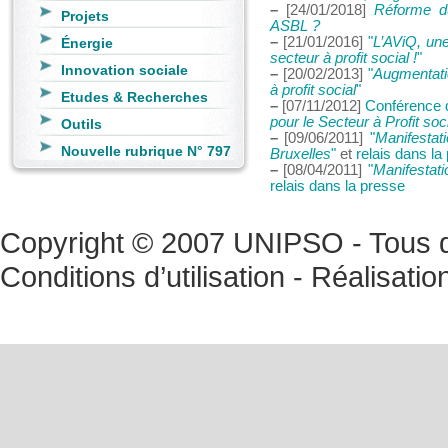
–
[24/01/2018]
Réforme d
Projets
ASBL ?
–
[21/01/2016]
"
L’AViQ, une
Énergie
secteur à profit social !
"
Innovation sociale
–
[20/02/2013]
"
Augmentatio
à profit social
"
Etudes & Recherches
–
[07/11/2012]
Conférence d
pour le Secteur à Profit soc
Outils
–
[09/06/2011]
"
Manifestat
Nouvelle rubrique N° 797
Bruxelles
"
et
relais dans la
–
[08/04/2011]
"
Manifestati
relais dans la presse
Copyright © 2007 UNIPSO - Tous dr
Conditions d’utilisation
- Réalisatio