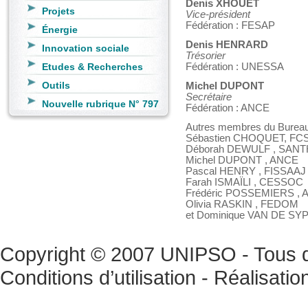
Denis XHOUET
Projets
Vice-président
Fédération : FESAP
Énergie
Denis HENRARD
Innovation sociale
Trésorier
Etudes & Recherches
Fédération : UNESSA
Outils
Michel DUPONT
Secrétaire
Nouvelle rubrique N° 797
Fédération : ANCE
Autres membres du Bureau
Sébastien CHOQUET, FC
Déborah DEWULF , SAN
Michel DUPONT , ANCE
Pascal HENRY , FISSAAJ
Farah ISMAÏLI , CESSOC
Frédéric POSSEMIERS ,
Olivia RASKIN , FEDOM
et Dominique VAN DE SY
Copyright © 2007 UNIPSO - Tous dr
Conditions d’utilisation
- Réalisatio